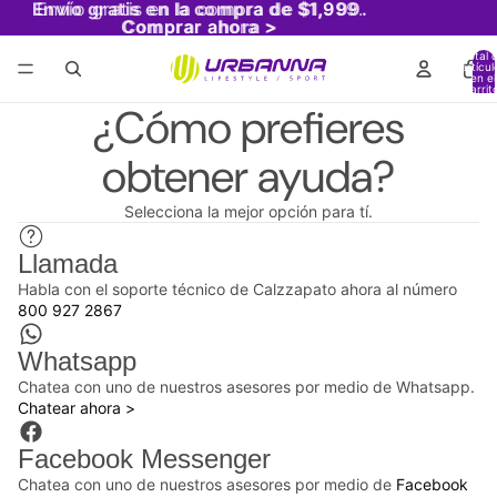
Envío gratis en la compra de $1,999.
Envío gratis en la compra de $1,999.
Comprar ahora >
Comprar ahora >
Total 
artícul
en el
carrit
0
¿Cómo prefieres
obtener ayuda?
Selecciona la mejor opción para tí.
Llamada
Habla con el soporte técnico de Calzzapato ahora al número
800 927 2867
Whatsapp
Chatea con uno de nuestros asesores por medio de Whatsapp.
Chatear ahora >
Facebook Messenger
Chatea con uno de nuestros asesores por medio de
Facebook